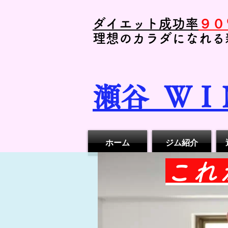
ダイエット成功率
９０
理想のカラダになれる
瀬谷
ＷＩ
ホーム
ジム紹介
​こ