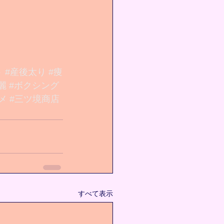
ト
#産後太り
#痩
麗
#ボクシング
メ
#三ツ境商店
すべて表示