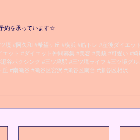
予約を承っています☆
三ツ境
#阿久和
#希望ヶ丘
#横浜
#筋トレ
#産後ダイエッ
イエット
#ダイエット仲間募集
#美容
#美貌
#可愛い
#綺
#瀬谷ボクシング
#三ツ境駅
#三ツ境ライフ
#三ツ境グル
ヶ丘
#南瀬谷
#瀬谷区宮沢
#瀬谷区南台
#瀬谷区相沢