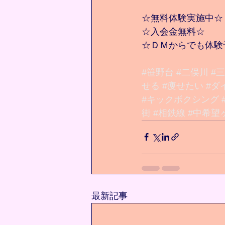
☆無料体験実施中☆
☆入会金無料☆
☆ＤＭからでも体験
#笹野台
#二俣川
#
せる
#痩せたい
#ダ
#キックボクシング
街
#相鉄線
#中希望
最新記事