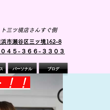
スト三ツ境店さんすぐ側
浜市瀬谷区三ツ境162-8
 ０４５-３６６-３３０３
ス
パーソナル
ブログ
ト！！