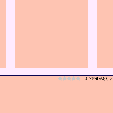
5つ星のうち0と評価され
まだ評価がありま
キッズクラス増設❗️