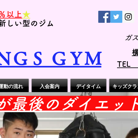
％以上
★
新しい型のジム
ガ
横
ＮＧＳ ＧＹＭ
TEL
運動の流れ
入会案内
デイタイム
キッズクラ
れが最後のダイエッ