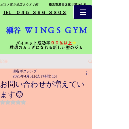
ガスト三ツ境店さんすぐ側
横浜市瀬谷区三ツ境162-8
TEL ０４５-３６６-３３０３
瀬谷
ＷＩＮＧＳ ＧＹＭ
ダイエット成功率
９０％以上
★
理想のカラダになれる新しい型のジム
記事
瀬谷ボクシング
2025年4月5日
読了時間: 1分
お問い合わせが増えてい
ます😊
5つ星のうちNaNと評価されています。