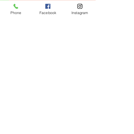
Phone
Facebook
Instagram
コメント
0.0 / 5（0）
キッズクラス増設❗️
コメントと評価...
心身の健康には
番‼️
瀬谷ＷＩ
ＮＧＳ ＧＹＭ
〒246-0022
横浜市瀬谷区三ツ境162-8
045-366-3303
電話