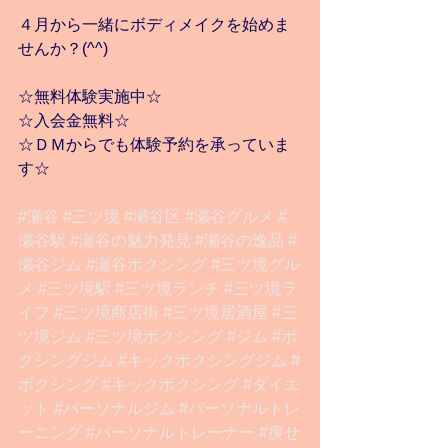
４月から一緒にボディメイクを始めま
せんか？(^^)
☆無料体験実施中☆
☆入会金無料☆
☆ＤＭからでも体験予約を承っていま
す☆
#瀬谷
#三ツ境
#瀬谷区
#瀬谷グルメ
#
瀬谷駅
#瀬谷の魅力発見
#瀬谷の逸品
#
瀬谷ジム
#瀬谷ボクシング
#三ツ境グル
メ
#三ツ境駅
#三ツ境ランチ
#三ツ境ラ
イフ
#三ツ境商店街
#三ツ境居酒屋
#三
ツ境ジム
#三ツ境ボクシング
#ジム
#ボ
クシングジム
#キックボクシングジム
#
ボクシング
#キックボクシング
#ダイエ
ット
#パーソナルジム
#パーソナルトレ
ーニング
#パーソナルトレーナー
#痩せ