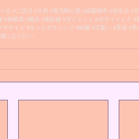
望ヶ丘
#二俣川
#大和
#南万騎が原
#緑園都市
#弥生台
#
塚
#相模原
#横浜
#相鉄線
#ダイエット
#ボディメイク
#
クササイズ
#キックボクシング
#綺麗
#可愛い
#美容
#美
綺麗になりたい