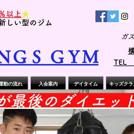
％以上
★
新しい型のジム
ガ
横
ＮＧＳ ＧＹＭ
TEL
運動の流れ
入会案内
デイタイム
キッズクラ
れが最後のダイエッ