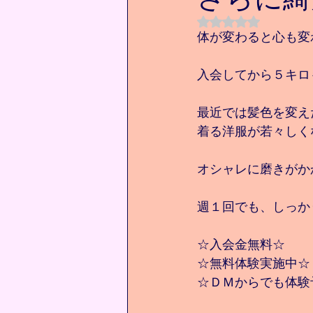
5つ星のうちNaN
体が変わると心も変
入会してから５キロ
最近では髪色を変え
着る洋服が若々しく
オシャレに磨きがかか
週１回でも、しっか
☆入会金無料☆
☆無料体験実施中☆
☆ＤＭからでも体験