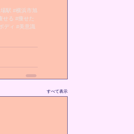
立場駅
#横浜市旭
痩せる
#痩せた
ボディ
#美意識
すべて表示