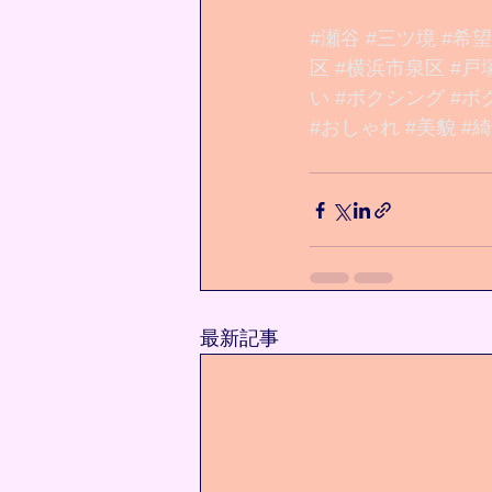
#瀬谷
#三ツ境
#希
区
#横浜市泉区
#戸
い
#ボクシング
#ボ
#おしゃれ
#美貌
#
最新記事