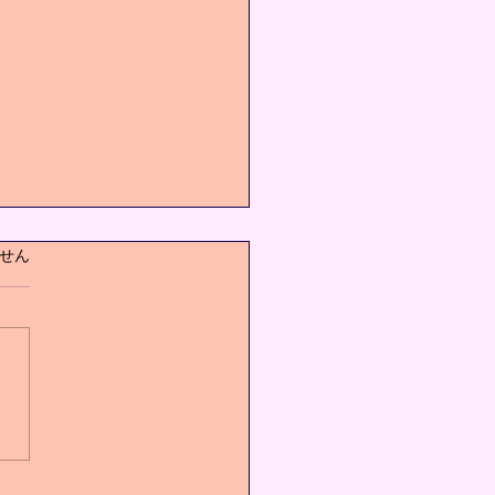
ています。
せん
の健康には運動が1番‼️