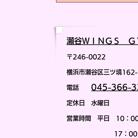
瀬谷ＷＩ
ＮＧＳ Ｇ
〒246-0022
横浜市瀬谷区三ツ境162-
045-366-3
電話
定休日 水曜日
営業時間
平日 1
0：0
17：00 ～ 