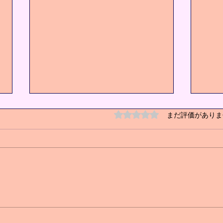
5つ星のうち0と評価され
まだ評価がありま
キッズクラス増設❗️
心身