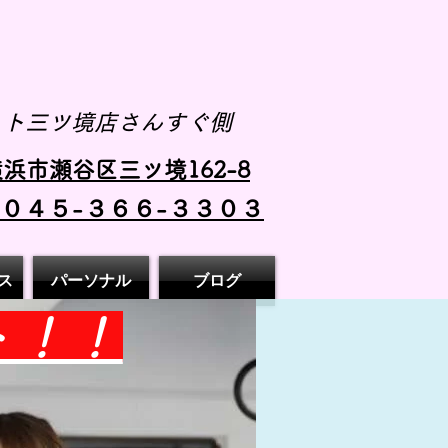
スト三ツ境店さんすぐ側
浜市瀬谷区三ツ境162-8
 ０４５-３６６-３３０３
ス
パーソナル
ブログ
ト！！