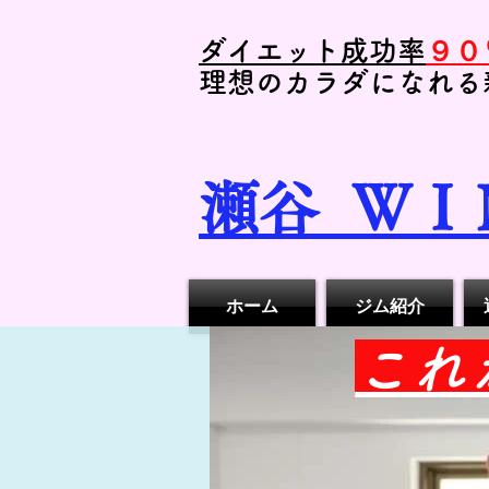
ダイエット成功率
９０
理想のカラダになれる
瀬谷
ＷＩ
ホーム
ジム紹介
​こ