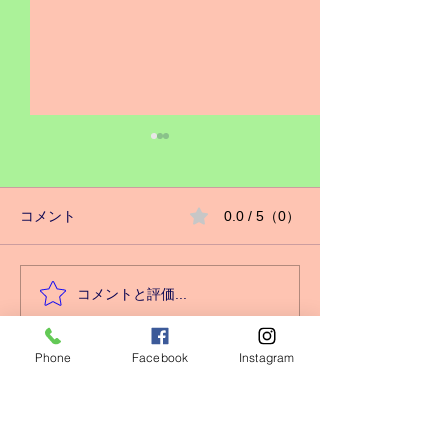
コメント
0.0 / 5（0）
キッズクラス増設❗️
コメントと評価...
心身の健康には
番‼️
Phone
Facebook
Instagram
瀬谷ＷＩ
ＮＧＳ ＧＹＭ