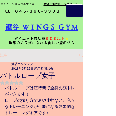
ガスト三ツ境店さんすぐ側
横浜市瀬谷区三ツ境162-8
TEL ０４５-３６６-３３０３
瀬谷
ＷＩＮＧＳ ＧＹＭ
ダイエット成功率
９０％以上
★
理想のカラダになれる新しい型のジム
記事
瀬谷ボクシング
2018年9月22日
読了時間: 1分
バトルロープ女子
5つ星のうちNaNと評価されています。
バトルロープは短時間で全身の筋トレ
ができます！
ロープの振り方で肩や体幹など、色々
なトレーニングが可能になる効果的な
トレーニングギアです♪