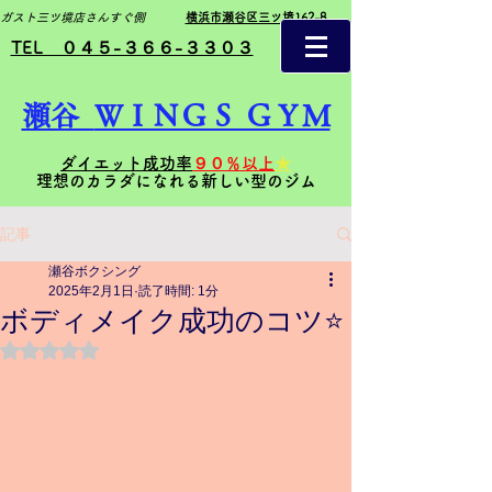
ガスト三ツ境店さんすぐ側
横浜市瀬谷区三ツ境162-8
TEL ０４５-３６６-３３０３
瀬谷
ＷＩＮＧＳ ＧＹＭ
ダイエット成功率
９０％以上
★
理想のカラダになれる新しい型のジム
記事
瀬谷ボクシング
2025年2月1日
読了時間: 1分
ボディメイク成功のコツ⭐️
5つ星のうちNaNと評価されています。