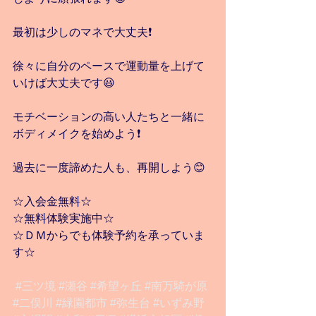
最初は少しのマネで大丈夫❗️
徐々に自分のペースで運動量を上げて
いけば大丈夫です😃
モチベーションの高い人たちと一緒に
ボディメイクを始めよう❗️
過去に一度諦めた人も、再開しよう😊
☆入会金無料☆
☆無料体験実施中☆
☆ＤＭからでも体験予約を承っていま
す☆
#三ツ境
#瀬谷
#希望ヶ丘
#南万騎が原
#二俣川
#緑園都市
#弥生台
#いずみ野