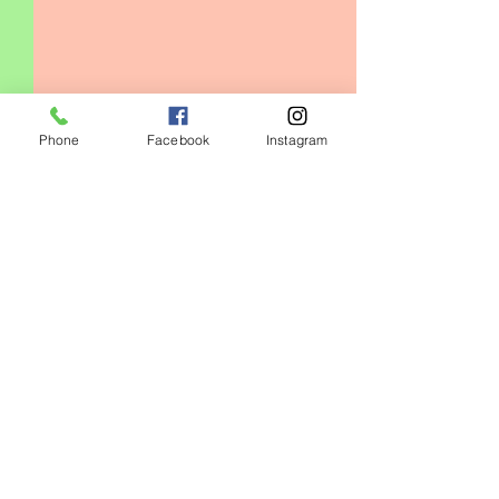
Phone
Facebook
Instagram
コメント
0.0 / 5（0）
キッズクラス増設❗️
コメントと評価...
心身の健康には
番‼️