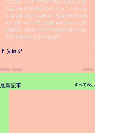
#立場駅
#大和
#戸塚
#横浜市旭区
#瀬
谷区
#横浜市泉区
#阿久和
#二ツ橋
#金
が谷
#旭区中沢
#旭区中尾
#中希望が丘
#矢指町
#追分市民の森
#今宿
#今宿南
#都岡町
#瀬谷区宮沢
#瀬谷区東野
#東
野町
#瀬谷区相沢
#南瀬谷
すべて表示
最新記事