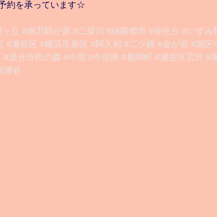
予約を承っています☆
望ヶ丘
#南万騎が原
#二俣川
#緑園都市
#弥生台
#いずみ
区
#瀬谷区
#横浜市泉区
#阿久和
#二ツ橋
#金が谷
#旭区
町
#追分市民の森
#今宿
#今宿南
#都岡町
#瀬谷区宮沢
#
南瀬谷