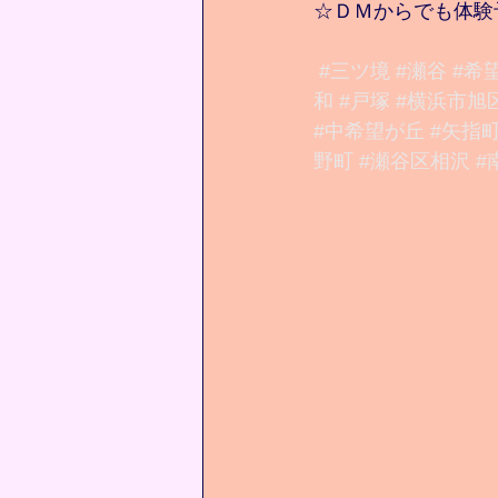
☆ＤＭからでも体験
#三ツ境
#瀬谷
#希
和
#戸塚
#横浜市旭
#中希望が丘
#矢指
野町
#瀬谷区相沢
#