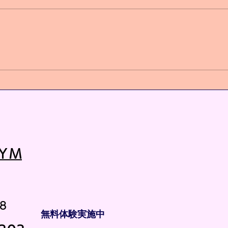
キッズクラス増設❗️
心身
ＹＭ
8
無料体験実施中