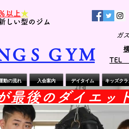
％以上
★
新しい型のジム
ガ
横
ＮＧＳ ＧＹＭ
TEL
運動の流れ
入会案内
デイタイム
キッズクラ
れが最後のダイエッ