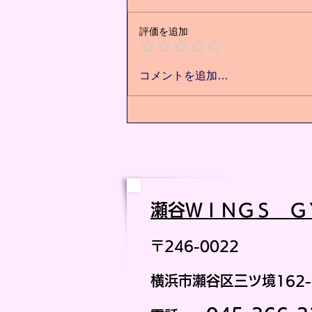
評価を追加
痩せた先にある未来⭐️
コメントを追加…
瀬谷ＷＩ
ＮＧＳ Ｇ
〒246-0022
横浜市瀬谷区三ツ境162-