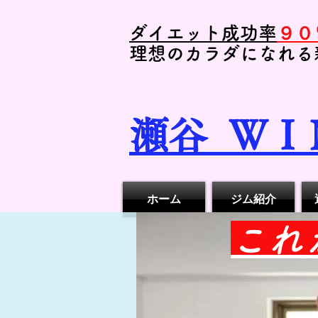
ダイエット成功率
９０
理想のカラダになれる
瀬谷
ＷＩ
ホーム
ジム紹介
​こ