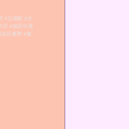
野
#立場駅
#大
中沢
#旭区中尾
瀬谷区東野
#東