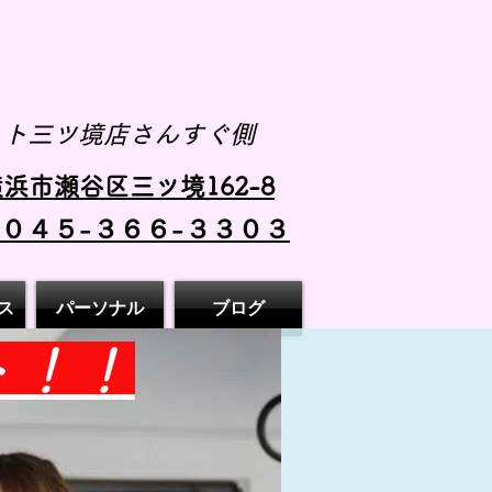
スト三ツ境店さんすぐ側
浜市瀬谷区三ツ境162-8
 ０４５-３６６-３３０３
ス
パーソナル
ブログ
ト！！