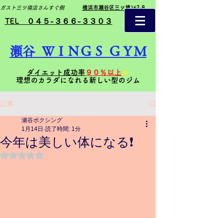
ガスト三ツ境店さんすぐ側
横浜市瀬谷区三ツ境162-8
TEL ０４５-３６６-３３０３
瀬谷
ＷＩＮＧＳ ＧＹＭ
ダイエット成功率
９０％以上
★
理想のカラダになれる新しい型のジム
記事
瀬谷ボクシング
1月14日
読了時間: 1分
今年は美しい体になる❗️
5つ星のうちNaNと評価されています。