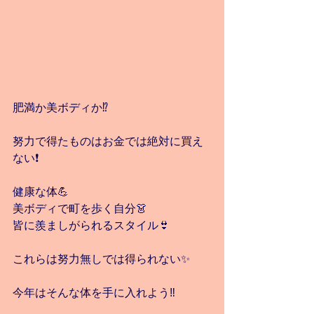
肥満か美ボディか⁉️
努力で得たものはお金では絶対に買え
ない❗️
健康な体💪
美ボディで町を歩く自分👗
皆に羨ましがられるスタイル👙
これらは努力無しでは得られない✨
今年はそんな体を手に入れよう‼️