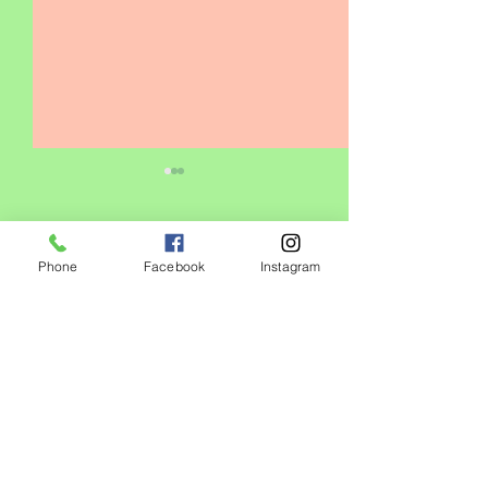
コメント
0.0 / 5（0）
Phone
Facebook
Instagram
キッズクラス増設❗️
コメントと評価...
心身の健康には
番‼️