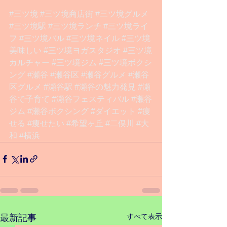
#三ツ境
#三ツ境商店街
#三ツ境グルメ
#三ツ境駅
#三ツ境ランチ
#三ツ境ライ
フ
#三ツ境バル
#三ツ境ネイル
#三ツ境
美味しい
#三ツ境ヨガスタジオ
#三ツ境
カルチャー
#三ツ境ジム
#三ツ境ボクシ
ング
#瀬谷
#瀬谷区
#瀬谷グルメ
#瀬谷
区グルメ
#瀬谷駅
#瀬谷の魅力発見
#瀬
谷で子育て
#瀬谷フェスティバル
#瀬谷
ジム
#瀬谷ボクシング
#ダイエット
#痩
せる
#痩せたい
#希望ヶ丘
#二俣川
#大
和
#横浜
すべて表示
最新記事