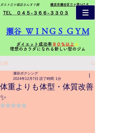
ガスト三ツ境店さんすぐ側
横浜市瀬谷区三ツ境162-8
TEL ０４５-３６６-３３０３
瀬谷
ＷＩＮＧＳ ＧＹＭ
ダイエット成功率
９０％以上
★
理想のカラダになれる新しい型のジム
記事
瀬谷ボクシング
2024年12月7日
読了時間: 1分
体重よりも体型・体質改善
✨
5つ星のうちNaNと評価されています。