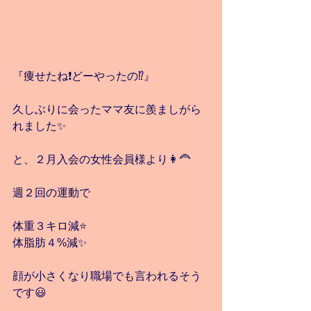
『痩せたね❗️どーやったの⁉️』
久しぶりに会ったママ友に羨ましがら
れました✨
と、２月入会の女性会員様より👩‍🦰
週２回の運動で
体重３キロ減⭐️
体脂肪４%減✨
顔が小さくなり職場でも言われるそう
です😃