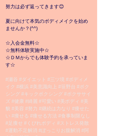
努力は必ず返ってきます😊
夏に向けて本気のボディメイクを始め
ませんか？(^^)
☆入会金無料☆
☆無料体験実施中☆
☆ＤＭからでも体験予約を承っていま
す☆
#瀬谷
#ダイエット
#三ツ境
#ボディメ
イク
#横浜
#美意識向上
#笹野台
#ボク
シング
#キックボクシング
#ボクササイ
ズ
#健康
#綺麗
#可愛い
#美ボディ
#美
貌
#美容
#努力
#継続は力なり
#痩せた
い
#痩せる
#痩せる方法
#食事制限なし
#足痩せ
#くびれボディ
#ストレス発散
#運動不足解消
#ぽっこりお腹解消
#阿