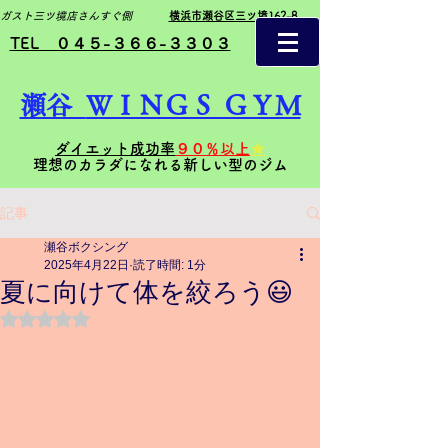
ガスト三ツ境店さんすぐ側
横浜市瀬谷区三ツ境162-8
TEL ０４５-３６６-３３０３
瀬谷
ＷＩＮＧＳ ＧＹＭ
ダイエット成功率
９０％以上
★
理想のカラダになれる新しい型のジム
記事
瀬谷ボクシング
2025年4月22日
読了時間: 1分
夏に向けて体を絞ろう😃
5つ星のうちNaNと評価されています。