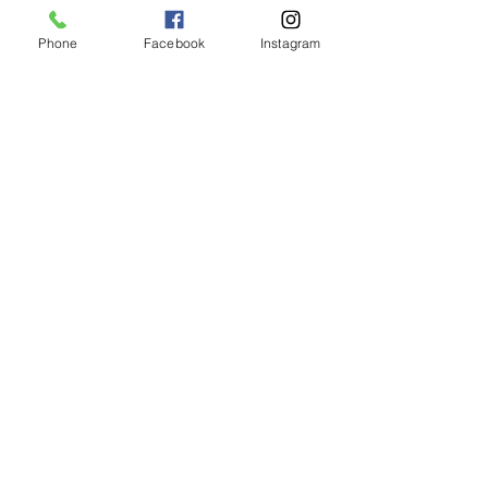
Phone
Facebook
Instagram
コメント
0.0 / 5（0）
キッズクラス増設❗️
コメントと評価...
心身の健康には
番‼️
瀬谷ＷＩ
ＮＧＳ ＧＹＭ
〒246-0022
横浜市瀬谷区三ツ境162-8
045-366-3303
電話