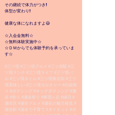
その継続で体力がつき❗️
体型が変わり❗️
健康な体になれますよ😃
☆入会金無料☆
☆無料体験実施中☆
☆ＤＭからでも体験予約を承っていま
す☆
#三ツ境
#三ツ境グルメ
#三ツ境駅
#三
ツ境ランチ
#三ツ境ライフ
#三ツ境バ
ル
#三ツ境ネイル
#三ツ境商店街
#三ツ
境美味しい
#三ツ境カルチャー
#白姫祭
り
#ボクシング
#キックボクシング
#瀬
谷
#祭り
#瀬谷祭り
#希望ヶ丘
#縁日
#
瀬谷区
#瀬谷グルメ
#瀬谷の魅力発見
#
瀬谷駅
#瀬谷で子育て
#ダイエット
#ボ