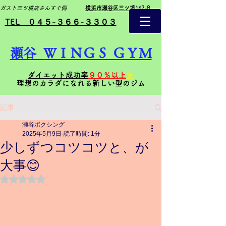
ガスト三ツ境店さんすぐ側
横浜市瀬谷区三ツ境162-8
TEL ０４５-３６６-３３０３
瀬谷
ＷＩＮＧＳ ＧＹＭ
ダイエット成功率
９０％以上
★
理想のカラダになれる新しい型のジム
記事
瀬谷ボクシング
2025年5月9日
読了時間: 1分
少しずつコツコツと、が
大事😊
5つ星のうちNaNと評価されています。