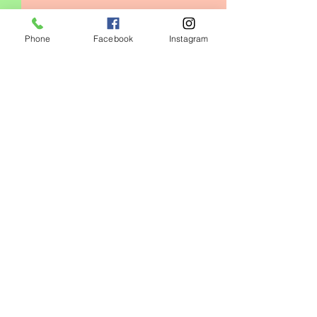
Phone
Facebook
Instagram
コメント
0.0 / 5（0）
キッズクラス増設❗️
コメントと評価...
心身の健康には
番‼️
瀬谷ＷＩ
ＮＧＳ ＧＹＭ
〒246-0022
横浜市瀬谷区三ツ境162-8