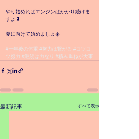
やり始めればエンジンはかかり続けま
すよ🥊
夏に向けて始めましょ☀️
#一年後の体重
#努力は繋がる
#コツコ
ツ努力
#継続は力なり
#積み重ねが大事
すべて表示
最新記事