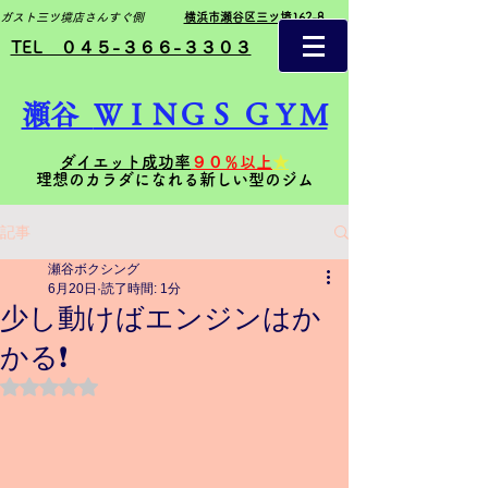
ガスト三ツ境店さんすぐ側
横浜市瀬谷区三ツ境162-8
TEL ０４５-３６６-３３０３
瀬谷
ＷＩＮＧＳ ＧＹＭ
ダイエット成功率
９０％以上
★
理想のカラダになれる新しい型のジム
記事
瀬谷ボクシング
6月20日
読了時間: 1分
少し動けばエンジンはか
かる❗️
5つ星のうちNaNと評価されています。