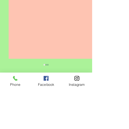
Phone
Facebook
Instagram
コメント
0.0 / 5（0）
キッズクラス増設❗️
コメントと評価...
心身の健康には
番‼️