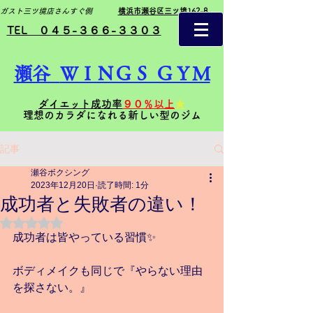
ガスト三ツ境店さんすぐ側
横浜市瀬谷区三ツ境162-8
TEL ０４５-３６６-３３０３
瀬谷
ＷＩＮＧＳ ＧＹＭ
ダイエット成功率
９０％以上
★
理想のカラダになれる新しい型のジム
記事
瀬谷ボクシング
2023年12月20日
読了時間: 1分
成功者と失敗者の違い！
5つ星のうちNaNと評価されています。
成功者は皆やっている習慣✨
ボディメイクも同じで『やらない理由
を探さない。』