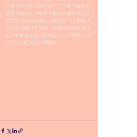
大和
#阿久和
#笹野台
#二ツ橋
#瀬谷区
東野
#瀬谷区
#橋戸
#瀬谷区相沢
#瀬谷
区宮沢
#瀬谷区南台
#南瀬谷
#上瀬谷
#
瀬谷区本郷
#下瀬谷
#神明台
#南希望が
丘
#中希望が丘
#東希望が丘
#旭区中沢
#旭区中尾
#岡津
#都岡