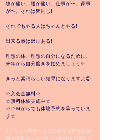
膝が痛い。腰が痛い。仕事が〜。家事
が〜。それは皆同じ❗️
それでもやる人はちゃんとやる❗️
出来る事は沢山ある❗️
理想の体、理想の自分になるために、
来年から自分磨きを始めましょう✨
きっと素晴らしい結果になりますよ😊
☆入会金無料☆
☆無料体験実施中☆
☆ＤＭからでも体験予約を承っていま
す☆
#三ツ境
#希望ヶ丘
#二俣川
#南万騎が
原
#緑園都市
#弥生台
#相鉄線
#瀬谷
#