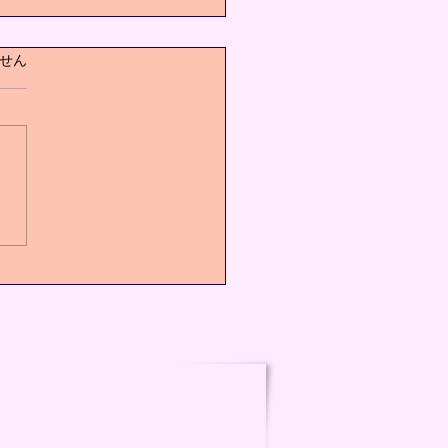
ています。
せん
の健康には運動が1番‼️