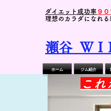
ダイエット成功率
９０
理想のカラダになれる
瀬谷
ＷＩ
ホーム
ジム紹介
​こ