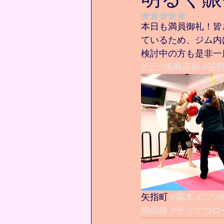
5つ星のうちNaN
本日も満員御礼！皆
ているため、ジム内
検討中の方も是非一度
#三ツ境商店街
#笹
矢指町 
#露木
#二ツ
相鉄線
#そうてつロ