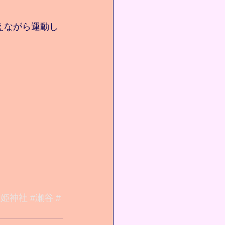
えながら運動し
白姫神社
#瀬谷
#