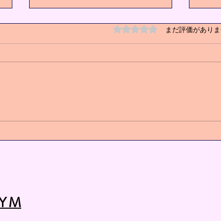
5つ星のうち0と評価され
まだ評価がありま
キッズクラス増設❗️
心身
ＹＭ