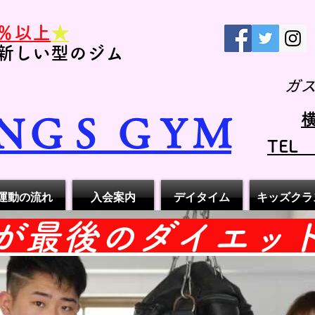
％以上
★
新しい型のジム
ガ
横
ＮＧＳ ＧＹＭ
TEL
運動の流れ
入会案内
デイタイム
キッズクラ
れが最後のダイエッ