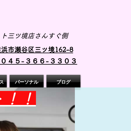
スト三ツ境店さんすぐ側
浜市瀬谷区三ツ境162-8
 ０４５-３６６-３３０３
ス
パーソナル
ブログ
ト！！