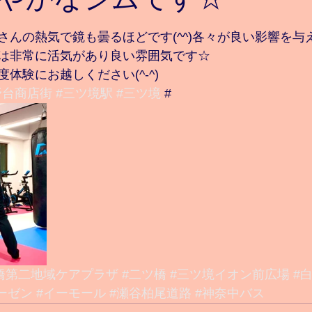
と評価されています。
さんの熱気で鏡も曇るほどです(^^)各々が良い影響を与
は非常に活気があり良い雰囲気です☆
体験にお越しください(^-^)
野台商店街
#三ツ境駅
#三ツ境
 #
橋第二地域ケアプラザ
#二ツ橋
#三ツ境イオン前広場
#
ーゼン
#イーモール
#瀬谷柏尾道路
#神奈中バス