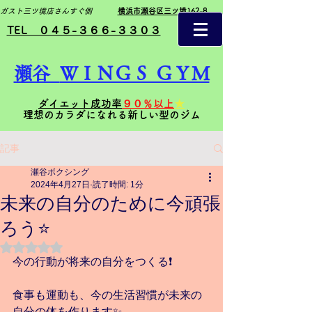
ガスト三ツ境店さんすぐ側
横浜市瀬谷区三ツ境162-8
TEL ０４５-３６６-３３０３
瀬谷
ＷＩＮＧＳ ＧＹＭ
ダイエット成功率
９０％以上
★
理想のカラダになれる新しい型のジム
記事
瀬谷ボクシング
2024年4月27日
読了時間: 1分
未来の自分のために今頑張
ろう⭐️
5つ星のうちNaNと評価されています。
今の行動が将来の自分をつくる❗️
食事も運動も、今の生活習慣が未来の
自分の体を作ります✨