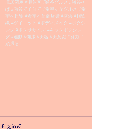
境居酒屋
#瀬谷区
#瀬谷グルメ
#瀬谷そ
ば
#瀬谷で子育て
#希望ヶ丘グルメ
#希
望ヶ丘駅
#希望ヶ丘商店街
#横浜
#相鉄
線
#ダイエット
#ボディメイク
#ボクシ
ング
#ボクササイズ
#キックボクシン
グ
#運動
#健康
#美容
#美意識
#努力
#
頑張る