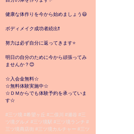
健康な体作りを今から始めましょう😃
ボディメイク成功者続出❗️
努力は必ず自分に返ってきます⭐️
明日の自分のために今から頑張ってみ
ませんか？😊
☆入会金無料☆
☆無料体験実施中☆
☆ＤＭからでも体験予約を承っていま
す☆
#三ツ境
#希望ヶ丘
#二俣川
#瀬谷
#三
ツ境グルメ
#三ツ境駅
#三ツ境ランチ
#
三ツ境商店街
#三ツ境カルチャー
#三ツ