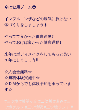
今は健康ブーム😃
インフルエンザなどの病気に負けない
体づくりをしましょう☀️
やってて良かった健康運動⤴️
やっておけば良かった健康運動⤵️
来年はボディメイクをしてもっと良い
１年にしましょう‼️
☆入会金無料☆
☆無料体験実施中☆
☆ＤＭからでも体験予約を承っていま
す☆
#三ツ境
#希望ヶ丘
#二俣川
#瀬谷
#三
ツ境グルメ
#三ツ境駅
#三ツ境ランチ
#