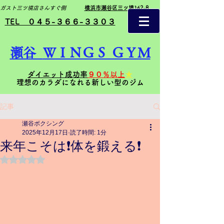
ガスト三ツ境店さんすぐ側
横浜市瀬谷区三ツ境162-8
TEL ０４５-３６６-３３０３
瀬谷
ＷＩＮＧＳ ＧＹＭ
ダイエット成功率
９０％以上
★
理想のカラダになれる新しい型のジム
記事
瀬谷ボクシング
2025年12月17日
読了時間: 1分
来年こそは❗️体を鍛える❗️
5つ星のうちNaNと評価されています。