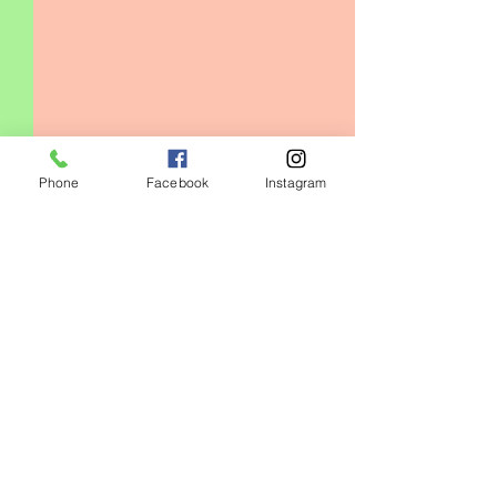
Phone
Facebook
Instagram
コメント
0.0 / 5（0）
キッズクラス増設❗️
コメントと評価...
心身の健康には
番‼️