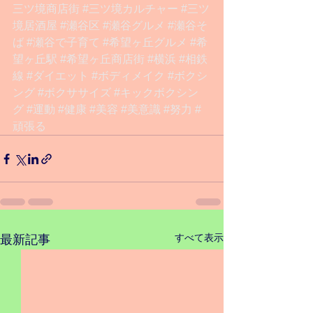
三ツ境商店街
#三ツ境カルチャー
#三ツ
境居酒屋
#瀬谷区
#瀬谷グルメ
#瀬谷そ
ば
#瀬谷で子育て
#希望ヶ丘グルメ
#希
望ヶ丘駅
#希望ヶ丘商店街
#横浜
#相鉄
線
#ダイエット
#ボディメイク
#ボクシ
ング
#ボクササイズ
#キックボクシン
グ
#運動
#健康
#美容
#美意識
#努力
#
頑張る
すべて表示
最新記事