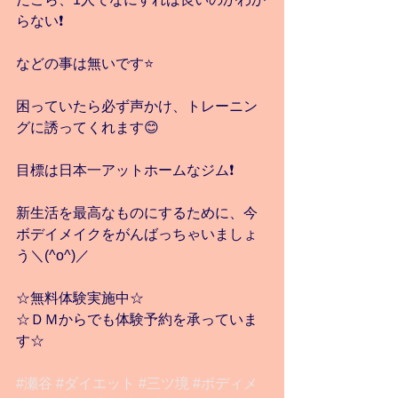
らない❗️
などの事は無いです⭐️
困っていたら必ず声かけ、トレーニン
グに誘ってくれます😊
目標は日本一アットホームなジム❗️
新生活を最高なものにするために、今
ボデイメイクをがんばっちゃいましょ
う＼(^o^)／
☆無料体験実施中☆
☆ＤＭからでも体験予約を承っていま
す☆
#瀬谷
#ダイエット
#三ツ境
#ボディメ