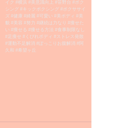
イク
#横浜
#美意識向上
#笹野台
#ボク
シング
#キックボクシング
#ボクササイ
ズ
#健康
#綺麗
#可愛い
#美ボディ
#美
貌
#美容
#努力
#継続は力なり
#痩せた
い
#痩せる
#痩せる方法
#食事制限なし
#足痩せ
#くびれボディ
#ストレス発散
#運動不足解消
#ぽっこりお腹解消
#阿
久和
#希望ヶ丘