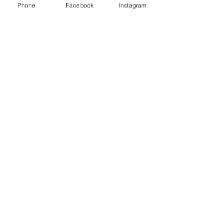
Phone
Facebook
Instagram
コメント
0.0 / 5（0）
キッズクラス増設❗️
コメントと評価...
心身の健康には
番‼️
瀬谷ＷＩ
ＮＧＳ ＧＹＭ
〒246-0022
横浜市瀬谷区三ツ境162-8
045-366-3303
電話
定休日 水曜日