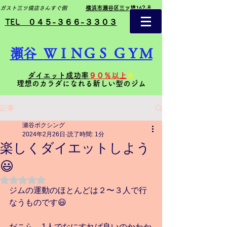
ガスト三ツ境店さんすぐ側
横浜市瀬谷区三ツ境162-8
TEL ０４５-３６６-３３０３
瀬谷
ＷＩＮＧＳ ＧＹＭ
ダイエット成功率
９０％以上
★
理想のカラダになれる新しい型のジム
記事
瀬谷ボクシング
2024年2月26日
読了時間: 1分
楽しくダイエットしよう
😃
5つ星のうちNaNと評価されています。
ジムの運動のほとんどは２〜３人で行
なうものです😃
だこら、1人でなにすれば良いのかわか