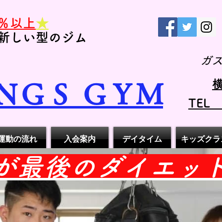
％以上
★
新しい型のジム
ガ
横
ＮＧＳ ＧＹＭ
TEL
運動の流れ
入会案内
デイタイム
キッズクラ
れが最後のダイエッ