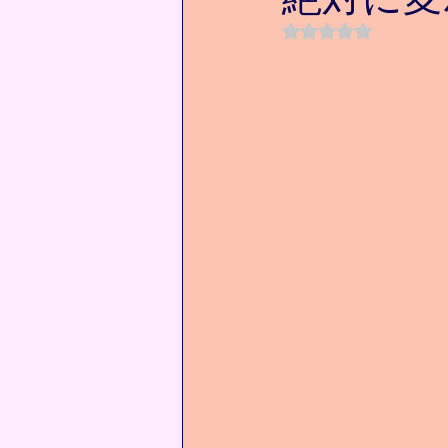
5つ星のうちNaN