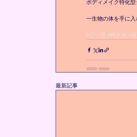
ボディメイク特化型
一生物の体を手に入れ
#三ツ境
#阿久和
#
最新記事