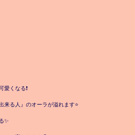
愛くなる❗️
出来る人』のオーラが溢れます⭐️
る✨