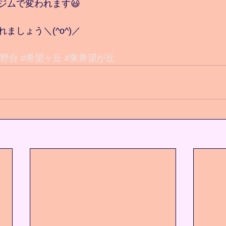
ジムで変われます😃
ましょう＼(^o^)／
笹野台
#希望ヶ丘
#東希望が丘