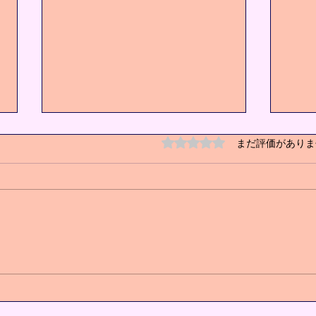
5つ星のうち0と評価され
まだ評価がありま
キッズクラス増設❗️
心身