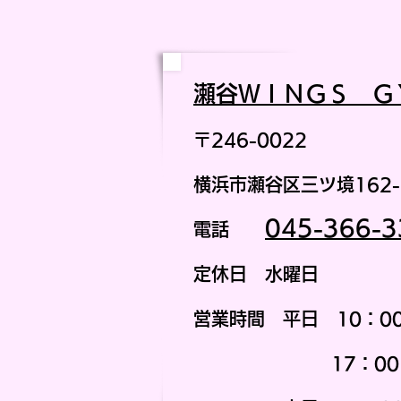
瀬谷ＷＩ
ＮＧＳ Ｇ
〒246-0022
横浜市瀬谷区三ツ境162-
045-366-3
電話
定休日 水曜日
営業時間
平日 1
0：0
17：00 ～ 