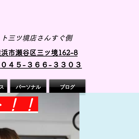
スト三ツ境店さんすぐ側
浜市瀬谷区三ツ境162-8
 ０４５-３６６-３３０３
ス
パーソナル
ブログ
ト！！