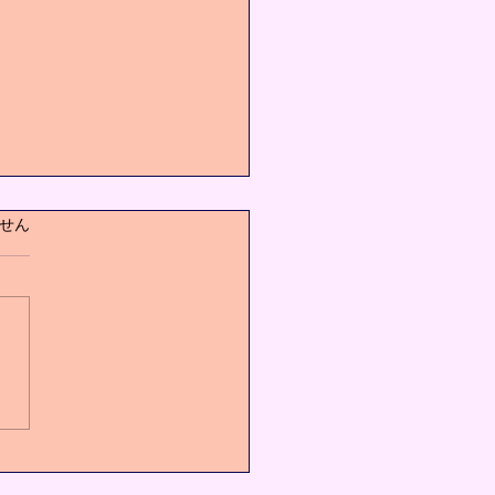
ています。
せん
の健康には運動が1番‼️