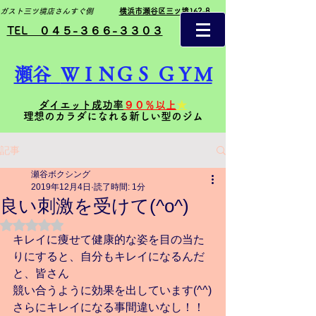
ガスト三ツ境店さんすぐ側
横浜市瀬谷区三ツ境162-8
TEL ０４５-３６６-３３０３
瀬谷
ＷＩＮＧＳ ＧＹＭ
ダイエット成功率
９０％以上
★
理想のカラダになれる新しい型のジム
記事
瀬谷ボクシング
2019年12月4日
読了時間: 1分
良い刺激を受けて(^o^)
5つ星のうちNaNと評価されています。
キレイに痩せて健康的な姿を目の当た
りにすると、自分もキレイになるんだ
と、皆さん
競い合うように効果を出しています(^^)
さらにキレイになる事間違いなし！！