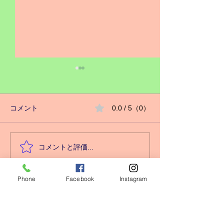
コメント
0.0 / 5（0）
キッズクラス増設❗️
コメントと評価...
心身の健康には
番‼️
Phone
Facebook
Instagram
瀬谷ＷＩ
ＮＧＳ ＧＹＭ