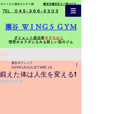
ガスト三ツ境店さんすぐ側
横浜市瀬谷区三ツ境162-8
TEL ０４５-３６６-３３０３
瀬谷
ＷＩＮＧＳ ＧＹＭ
ダイエット成功率
９０％以上
★
理想のカラダになれる新しい型のジム
記事
瀬谷ボクシング
2025年1月31日
読了時間: 1分
鍛えた体は人生を変える❗️
5つ星のうちNaNと評価されています。