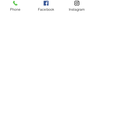
Phone
Facebook
Instagram
コメント
0.0 / 5（0）
キッズクラス増設❗️
コメントと評価...
心身の健康には
番‼️
瀬谷ＷＩ
ＮＧＳ ＧＹＭ
〒246-0022
横浜市瀬谷区三ツ境162-8
045-366-3303
電話