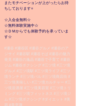
またモチベーションが上がったらお待
ちしております⭐️
☆入会金無料☆
☆無料体験実施中☆
☆ＤＭからでも体験予約を承っていま
す☆
#瀬谷
#瀬谷区
#瀬谷グルメ
#瀬谷のア
ジサイ
#瀬谷駅
#瀬谷そば
#瀬谷の魅力
発見
#瀬谷の逸品
#瀬谷で子育て
#瀬谷
ジム
#瀬谷ボクシング
#三ツ境
#三ツ境
グルメ
#三ツ境駅
#三ツ境ライフ
#三ツ
境ランチ
#三ツ境バル
#三ツ境商店街
#
三ツ境美味しい
#三ツ境カルチャー
#三
ツ境居酒屋
#三ツ境美容室
#三ツ境トリ
ミング
#三ツ境フィットネス
#三ツ境ジ
ム
#三ツ境ボクシング
#ダイエット
#美
容
#美意識