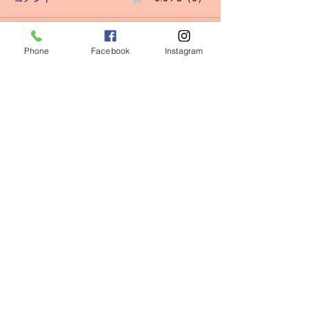
キッズクラス増設❗️
Phone
Facebook
Instagram
コメントと評価...
心身の健康には
番‼️
瀬谷ＷＩ
ＮＧＳ ＧＹＭ
〒246-0022
横浜市瀬谷区三ツ境162-8
045-366-3303
電話
定休日 水曜日
営業時間
平日 1
0：00 ～ 14：00
17：00 ～ 23：00
土日 11：00 ～ 17：00