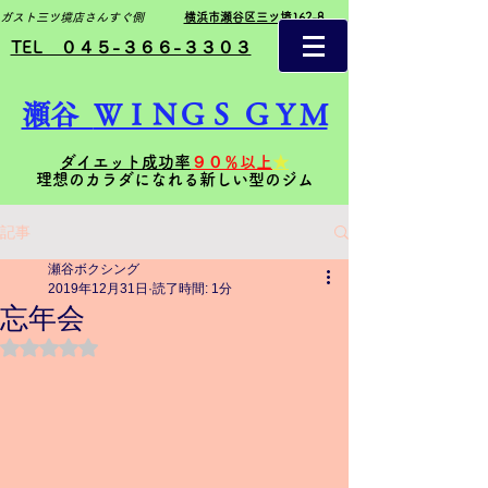
ガスト三ツ境店さんすぐ側
横浜市瀬谷区三ツ境162-8
TEL ０４５-３６６-３３０３
瀬谷
ＷＩＮＧＳ ＧＹＭ
ダイエット成功率
９０％以上
★
理想のカラダになれる新しい型のジム
記事
瀬谷ボクシング
2019年12月31日
読了時間: 1分
忘年会
5つ星のうちNaNと評価されています。