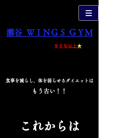
ガスト三ツ境店さんすぐ側
横浜市瀬谷区三ツ境162-8
TEL ０４５-３６６-３３０３
瀬谷
ＷＩＮＧＳ ＧＹＭ
ダイエット成功率
９０％以上
★
理想のカラダになれる新しい型のジム
食事を減らし、体を弱らせるダイエットは
もう古い！！
これからは