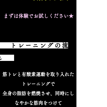
まずは​体験でお試しください★
トレーニングの流
れ
筋トレと有酸素運動を取り入れた
トレーニングで
全身の脂肪を燃焼させ、同時にし
なやかな筋肉をつけて