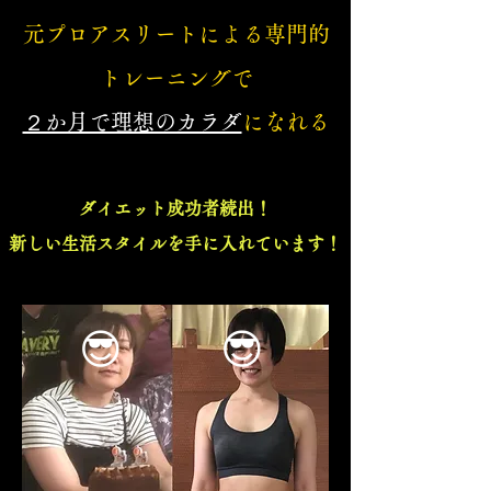
​元プロアスリートによる専門的
トレーニングで
２か月で理想のカラダ
になれる
ダイエット成功者続出！
​新しい生活スタイルを手に入れています！
😎
😎