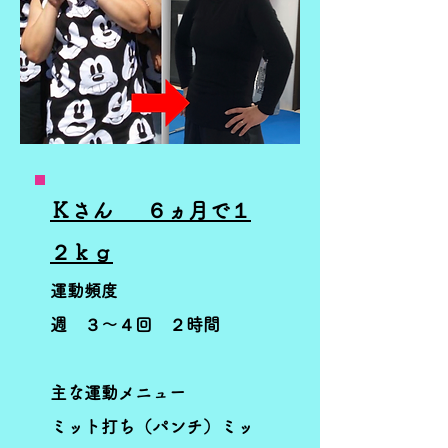
Ｋさん ​ ６ヵ月で１
２ｋｇ
運動頻度
週 ３～４回 ２時間
主な運動メニュー
ミット打ち（パンチ）ミッ