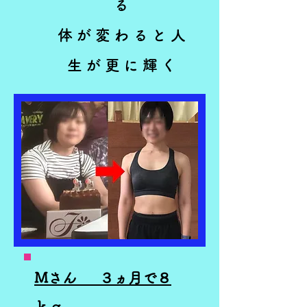
る
体が変わると人
生が更に輝く
Mさん ​ ３ヵ月で８
ｋｇ