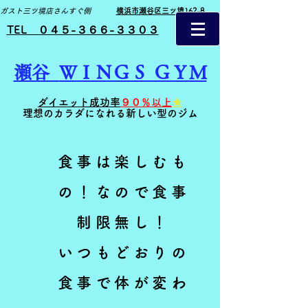
ガスト三ツ境店さんすぐ側
横浜市瀬谷区三ツ境162-8
TEL ０４５-３６６-３３０３
瀬谷
ＷＩＮＧＳ ＧＹＭ
ダイエット成功率
９０％以上
★
理想のカラダになれる新しい型のジム
食事は楽しむも
の！なので食事
制限無し！
いつもどおりの
食事で体が変わ