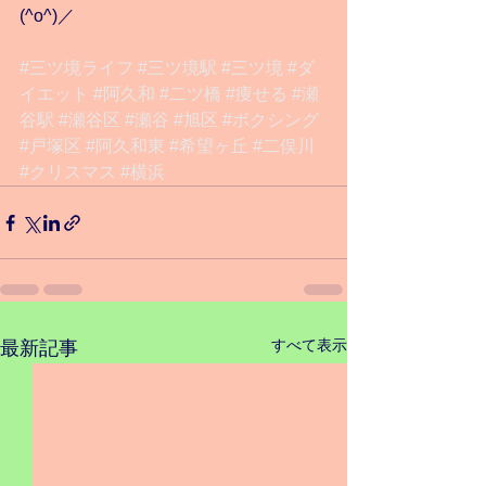
(^o^)／
#三ツ境ライフ
#三ツ境駅
#三ツ境
#ダ
イエット
#阿久和
#二ツ橋
#痩せる
#瀬
谷駅
#瀬谷区
#瀬谷
#旭区
#ボクシング
#戸塚区
#阿久和東
#希望ヶ丘
#二俣川
#クリスマス
#横浜
すべて表示
最新記事