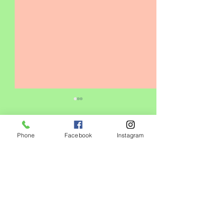
Phone
Facebook
Instagram
コメント
0.0 / 5（0）
キッズクラス増設❗️
コメントと評価...
心身の健康には
番‼️