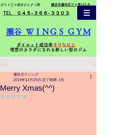
ガスト三ツ境店さんすぐ側
横浜市瀬谷区三ツ境162-8
TEL ０４５-３６６-３３０３
瀬谷
ＷＩＮＧＳ ＧＹＭ
ダイエット成功率
９０％以上
★
理想のカラダになれる新しい型のジム
記事
瀬谷ボクシング
2019年12月25日
読了時間: 1分
Merry Xmas(^^)
5つ星のうちNaNと評価されています。