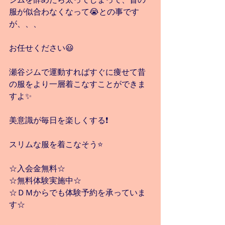
服が似合わなくなって😭との事です
が、、、
お任せください😃
瀬谷ジムで運動すればすぐに痩せて昔
の服をより一層着こなすことができま
すよ✨
美意識が毎日を楽しくする❗️
スリムな服を着こなそう⭐️
☆入会金無料☆
☆無料体験実施中☆
☆ＤＭからでも体験予約を承っていま
す☆