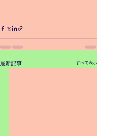
すべて表示
最新記事